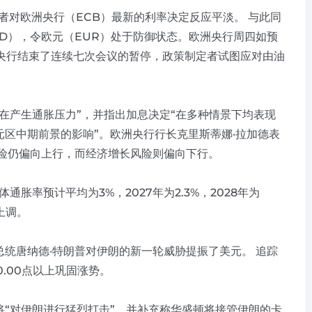
对欧洲央行（ECB）最新的利率决定反应平淡。 与此同
D），令欧元（EUR）处于防御状态。欧洲央行周四如预
。 央行结束了连续七次会议的暂停，政策制定者试图应对由油
产生通胀压力”，并指出加息决定“在多种情景下均表现
区中期前景的影响”。欧洲央行行长克里斯蒂娜·拉加德表
风险仍偏向上行，而经济增长风险则偏向下行。
率预计平均为3%，2027年为2.3%，2028年为
上调。
唐纳德·特朗普对伊朗的新一轮威胁提振了美元。 追踪
0.00点以上巩固涨势。
今晚将“对伊朗进行猛烈打击”，并补充称华盛顿将接管伊朗的卡