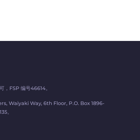
可，FSP 编号46614。
iyaki Way, 6th Floor, P.O. Box 1896-
135。