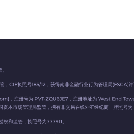
管。
监管，CIF执照号185/12，获得南非金融行业行为管理局(FSCA)许
com)，注册号为 PVT-ZQU6JE7，注册地址为 West End Towers, Wa
c 受肯尼亚共和国资本市场管理局监管，拥有非交易在线外汇经纪商，牌照号为 
管局授权和监管，执照号为777911。