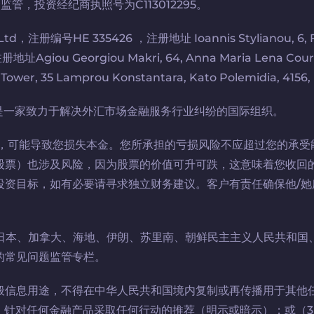
会监管，投资经纪商执照号为C113012295。
册编号HE 335426 ，注册地址 Ioannis Stylianou, 6, Floor 
址Agiou Georgiou Makri, 64, Anna Maria Lena Court
, 35 Lamprou Konstantara, Kato Polemidia, 4156, 
融委员会是一家致力于解决外汇市场金融服务行业纠纷的国际组织。
险，可能导致您损失本金。您所承担的亏损风险不应超过您的承受
股票）也涉及风险，因为股票的价值可升可跌，这意味着您收回
资目标，如有必要请寻求独立财务建议。客户有责任确保他/她
、日本、加拿大、海地、伊朗、苏里南、朝鲜民主主义人民共和
的常见问题监管专栏。
般信息用途，不得在中华人民共和国境内复制或再传播用于其他
）针对任何金融产品采取任何行动的推荐（明示或暗示）；或（