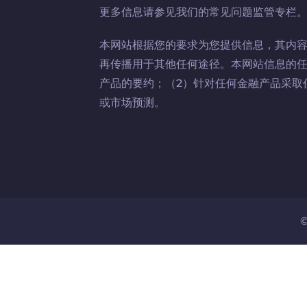
更多信息请参见我们的常见问题监管专栏
本网站根据您的要求为您提供信息，其内
再传播用于其他任何途径。本网站信息的任
产品的要约；（2）针对任何金融产品采取
或市场预测。